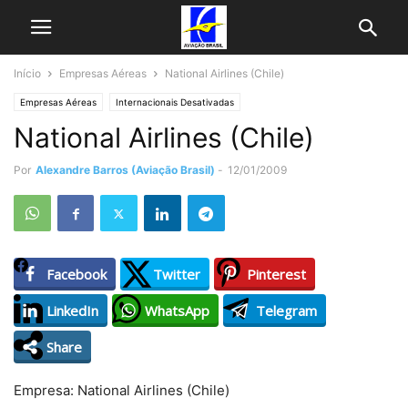
Início
Empresas Aéreas
National Airlines (Chile)
Empresas Aéreas
Internacionais Desativadas
National Airlines (Chile)
Por
Alexandre Barros (Aviação Brasil)
-
12/01/2009
Facebook
Twitter
Pinterest
LinkedIn
WhatsApp
Telegram
Share
Empresa: National Airlines (Chile)