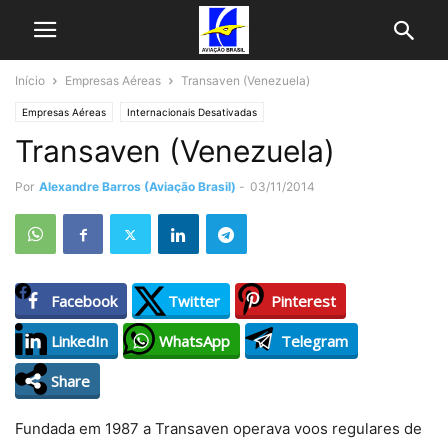
Início
Empresas Aéreas
Transaven (Venezuela)
Empresas Aéreas
Internacionais Desativadas
Transaven (Venezuela)
Por
Alexandre Barros (Aviação Brasil)
-
03/11/2014
Facebook
Twitter
Pinterest
LinkedIn
WhatsApp
Telegram
Share
Fundada em 1987 a Transaven operava voos regulares de