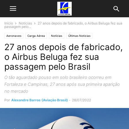
Início
Notícias
27 anos depois de fabricado, o Airbus Beluga fez sua
passagem pelo...
Aeronaves
Carga Aérea
Notícias
Últimas Noticias
27 anos depois de fabricado,
o Airbus Beluga fez sua
passagem pelo Brasil
O tão aguardado pouso em solo brasileiro ocorreu em
Fortaleza e Campinas, 27 anos após sua primeira aparição
no mercado
Por
Alexandre Barros (Aviação Brasil)
-
28/07/2022