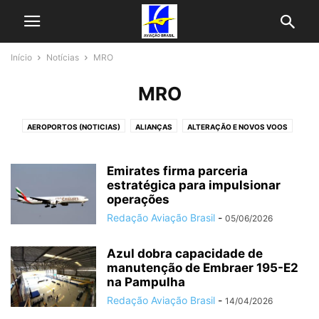
Início
Notícias
MRO
MRO
AEROPORTOS (NOTICIAS)
ALIANÇAS
ALTERAÇÃO E NOVOS VOOS
AVIAÇÃO EXECUTIVA
AZUL NOTICIAS
CARGA AÉREA
ENCOMENDAS E FROTAS
EVENTOS
FABRICANTES
FINANÇAS
Emirates firma parceria
GOL NOTICIAS
HISTÓRIA
estratégica para impulsionar
LATAM NOTICIAS
MATÉRIAS
MRO
operações
PROGRAMAS DE FIDELIZAÇÃO
PROMOÇÕES DE PASSAGENS
SERVIÇOS
Redação Aviação Brasil
-
05/06/2026
SUSTENTABILIDADE
TECNOLOGIAS
TENDÊNCIAS DE MERCADO
ÚLTIMAS NOTICIAS
VOEPASS NOTICIAS
Azul dobra capacidade de
manutenção de Embraer 195-E2
na Pampulha
Redação Aviação Brasil
-
14/04/2026