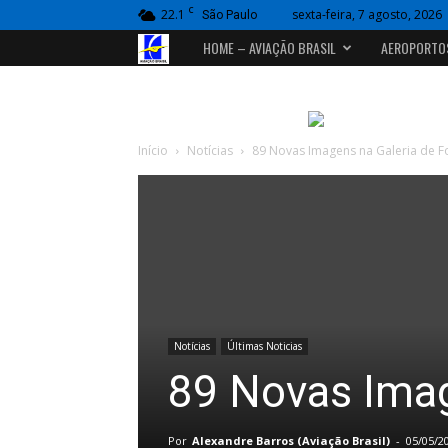
C
22.1
sexta-feira, 7 agosto, 2026
São Paulo
Portal
HOME – AVIAÇÃO BRASIL
AEROPORTO
Aviação
Brasil
Início
Notícias
89 Novas Imagens na Galeria de F
Notícias
Últimas Noticias
89 Novas Imag
Por
Alexandre Barros (Aviação Brasil)
-
05/05/2