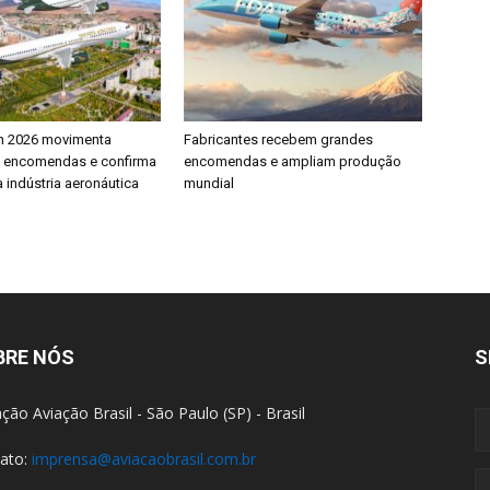
h 2026 movimenta
Fabricantes recebem grandes
e encomendas e confirma
encomendas e ampliam produção
 indústria aeronáutica
mundial
BRE NÓS
S
ção Aviação Brasil - São Paulo (SP) - Brasil
ato:
imprensa@aviacaobrasil.com.br