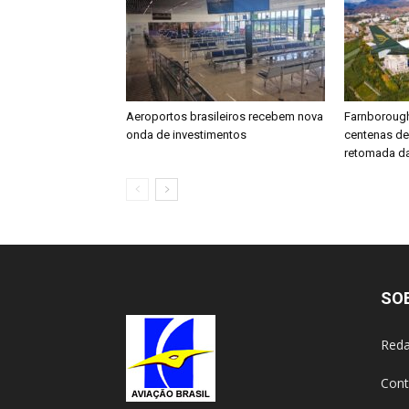
Aeroportos brasileiros recebem nova
Farnboroug
onda de investimentos
centenas d
retomada da
SO
Reda
Cont