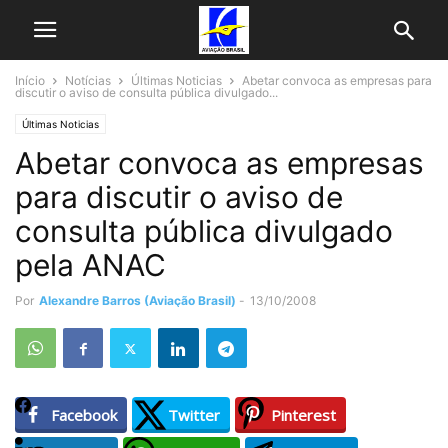
Início
Notícias
Últimas Noticias
Abetar convoca as empresas para
discutir o aviso de consulta pública divulgado...
Últimas Noticias
Abetar convoca as empresas
para discutir o aviso de
consulta pública divulgado
pela ANAC
Por
Alexandre Barros (Aviação Brasil)
-
13/10/2008
Facebook
Twitter
Pinterest