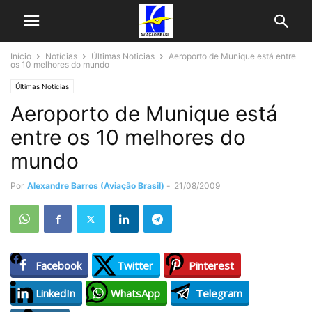
Início
Notícias
Últimas Noticias
Aeroporto de Munique está entre
os 10 melhores do mundo
Últimas Noticias
Aeroporto de Munique está
entre os 10 melhores do
mundo
Por
Alexandre Barros (Aviação Brasil)
-
21/08/2009
Facebook
Twitter
Pinterest
LinkedIn
WhatsApp
Telegram