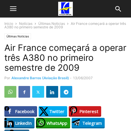
Início
Notícias
Últimas Noticias
Air France começará a operar três
A380 no primeiro semestre de 2009
Últimas Noticias
Air France começará a operar
três A380 no primeiro
semestre de 2009
Por
Alexandre Barros (Aviação Brasil)
-
13/06/2007
Facebook
Twitter
Pinterest
LinkedIn
WhatsApp
Telegram