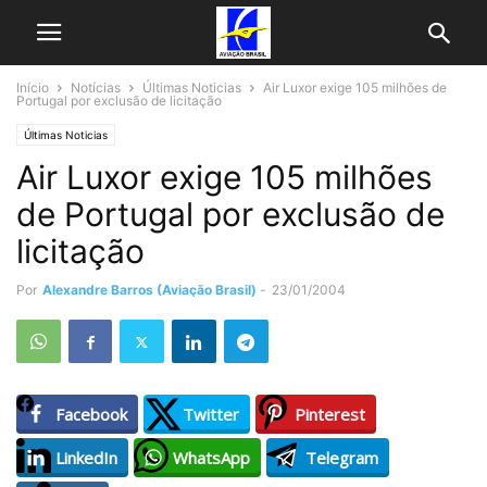
Início
Notícias
Últimas Noticias
Air Luxor exige 105 milhões de
Portugal por exclusão de licitação
Últimas Noticias
Air Luxor exige 105 milhões
de Portugal por exclusão de
licitação
Por
Alexandre Barros (Aviação Brasil)
-
23/01/2004
Facebook
Twitter
Pinterest
LinkedIn
WhatsApp
Telegram