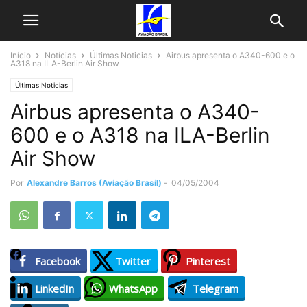
Início
Notícias
Últimas Noticias
Airbus apresenta o A340-600 e o
A318 na ILA-Berlin Air Show
Últimas Noticias
Airbus apresenta o A340-
600 e o A318 na ILA-Berlin
Air Show
Por
Alexandre Barros (Aviação Brasil)
-
04/05/2004
Facebook
Twitter
Pinterest
LinkedIn
WhatsApp
Telegram