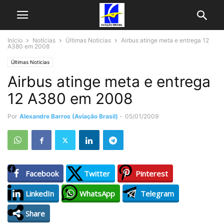
Início
Notícias
Últimas Noticias
Airbus atinge meta e entrega 12
A380 em 2008
Últimas Noticias
Airbus atinge meta e entrega
12 A380 em 2008
Por
Alexandre Barros (Aviação Brasil)
-
05/01/2009
Facebook
Twitter
Pinterest
LinkedIn
WhatsApp
Telegram
Share