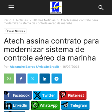
Início
Notícias
Últimas Noticias
Atech assina contrato para
modernizar sistema de controle aéreo da marinha
Últimas Noticias
Atech assina contrato para
modernizar sistema de
controle aéreo da marinha
Por
Alexandre Barros (Aviação Brasil)
-
16/07/2004
Facebook
Twitter
Pinterest
LinkedIn
WhatsApp
Telegram