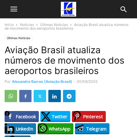
Início
Notícias
Últimas Noticias
Aviação Brasil atualiza números
de movimento dos aeroportos brasileiros
Últimas Noticias
Aviação Brasil atualiza
números de movimento dos
aeroportos brasileiros
Por
Alexandre Barros (Aviação Brasil)
-
30/09/2005
Facebook
Twitter
Pinterest
LinkedIn
WhatsApp
Telegram