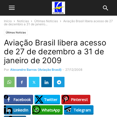
Início
Notícias
Últimas Noticias
Aviação Brasil libera acesso de 27
de dezembro a 31 de janeiro...
Últimas Noticias
Aviação Brasil libera acesso
de 27 de dezembro a 31 de
janeiro de 2009
Por
Alexandre Barros (Aviação Brasil)
-
27/12/2008
Facebook
Twitter
Pinterest
LinkedIn
WhatsApp
Telegram