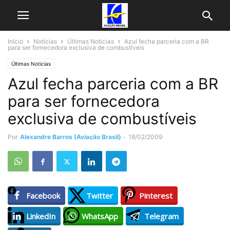
Início
Notícias
Últimas Noticias
Azul fecha parceria com a BR
para ser fornecedora exclusiva de combustíveis
Últimas Noticias
Azul fecha parceria com a BR
para ser fornecedora
exclusiva de combustíveis
Por
Alexandre Barros (Aviação Brasil)
-
18/02/2009
Facebook
Twitter
Pinterest
LinkedIn
WhatsApp
Telegram