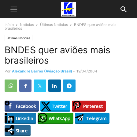
Início
Notícias
Últimas Noticias
BNDES quer aviões mais
brasileiros
Últimas Noticias
BNDES quer aviões mais
brasileiros
Por
Alexandre Barros (Aviação Brasil)
-
19/04/2004
Facebook
Twitter
Pinterest
LinkedIn
WhatsApp
Telegram
Share