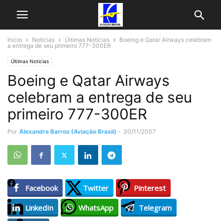
Início
Notícias
Últimas Noticias
Boeing e Qatar Airways celebram
a entrega de seu primeiro 777-300ER
Últimas Noticias
Boeing e Qatar Airways
celebram a entrega de seu
primeiro 777-300ER
Por
Alexandre Barros (Aviação Brasil)
-
30/11/2007
Facebook
Twitter
Pinterest
LinkedIn
WhatsApp
Telegram