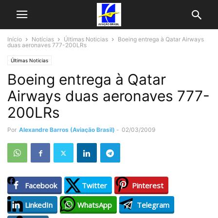
Início
Notícias
Últimas Noticias
Boeing entrega à Qatar Airways
duas aeronaves 777-200LRs
Últimas Noticias
Boeing entrega à Qatar
Airways duas aeronaves 777-
200LRs
Por
Alexandre Barros (Aviação Brasil)
-
02/03/2009
Facebook
Twitter
Pinterest
LinkedIn
WhatsApp
Telegram