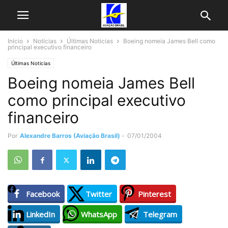
Início
Notícias
Últimas Noticias
Boeing nomeia James Bell como
principal executivo financeiro
Últimas Noticias
Boeing nomeia James Bell
como principal executivo
financeiro
Por
Alexandre Barros (Aviação Brasil)
-
07/01/2004
Facebook
Twitter
Pinterest
LinkedIn
WhatsApp
Telegram