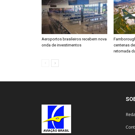
Aeroportos brasileiros recebem nova
Farnboroug
onda de investimentos
centenas d
retomada da
SO
Reda
Cont