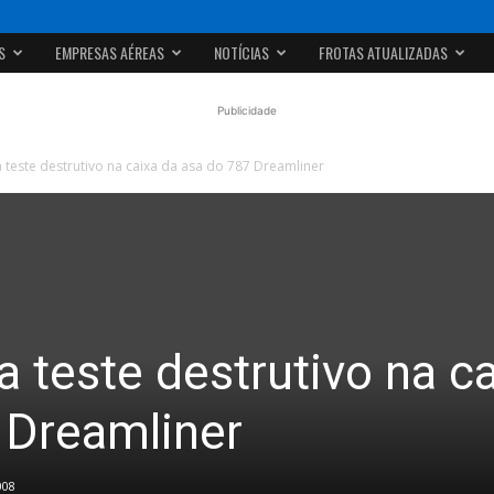
S
EMPRESAS AÉREAS
NOTÍCIAS
FROTAS ATUALIZADAS
Publicidade
 teste destrutivo na caixa da asa do 787 Dreamliner
 teste destrutivo na c
 Dreamliner
008