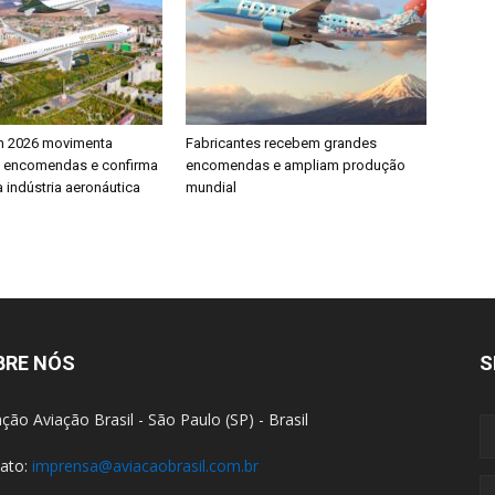
h 2026 movimenta
Fabricantes recebem grandes
e encomendas e confirma
encomendas e ampliam produção
 indústria aeronáutica
mundial
BRE NÓS
S
ção Aviação Brasil - São Paulo (SP) - Brasil
ato:
imprensa@aviacaobrasil.com.br