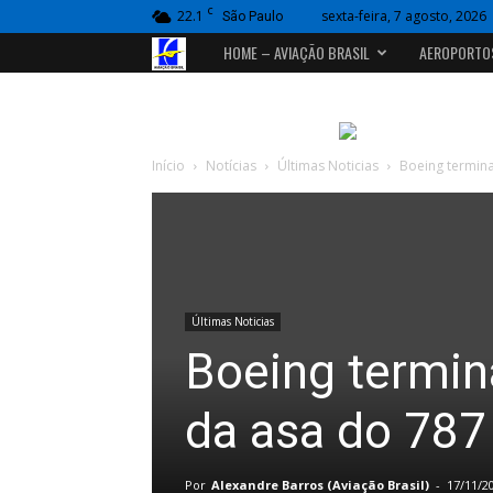
C
22.1
sexta-feira, 7 agosto, 2026
São Paulo
Portal
HOME – AVIAÇÃO BRASIL
AEROPORTO
Aviação
Brasil
Início
Notícias
Últimas Noticias
Boeing termina
Últimas Noticias
Boeing termina
da asa do 787
Por
Alexandre Barros (Aviação Brasil)
-
17/11/2