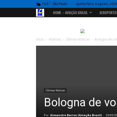
C
18.8
quinta-feira, 6 agosto, 2026
São Paulo
Portal
HOME – AVIAÇÃO BRASIL
AEROPORTO
Aviação
Brasil
Início
Notícias
Últimas Noticias
Bologna de vol
Últimas Noticias
Bologna de vo
Por
Alexandre Barros (Aviação Brasil)
-
03/03/2