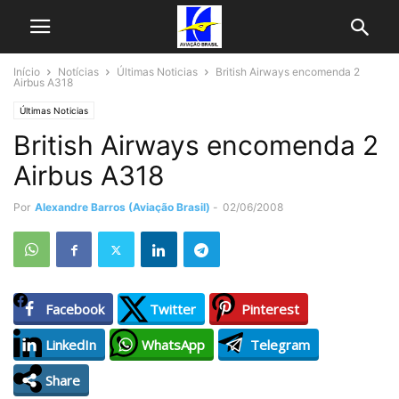
Início
Notícias
Últimas Noticias
British Airways encomenda 2
Airbus A318
Últimas Noticias
British Airways encomenda 2
Airbus A318
Por
Alexandre Barros (Aviação Brasil)
-
02/06/2008
Facebook
Twitter
Pinterest
LinkedIn
WhatsApp
Telegram
Share