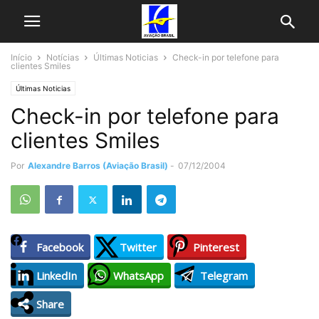
Início
Notícias
Últimas Noticias
Check-in por telefone para
clientes Smiles
Últimas Noticias
Check-in por telefone para
clientes Smiles
Por
Alexandre Barros (Aviação Brasil)
-
07/12/2004
Facebook
Twitter
Pinterest
LinkedIn
WhatsApp
Telegram
Share