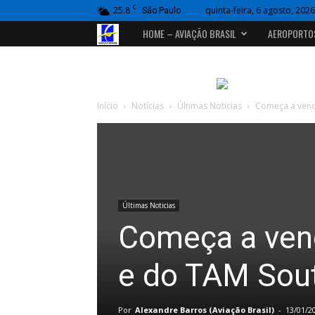
C
25.8
quinta-feira, 6 agosto, 2026
São Paulo
Portal
HOME – AVIAÇÃO BRASIL
AEROPORTO
Aviação
Brasil
Início
Notícias
Últimas Noticias
Começa a venda
Últimas Noticias
Começa a vend
e do TAM Sout
Por
Alexandre Barros (Aviação Brasil)
-
13/01/2