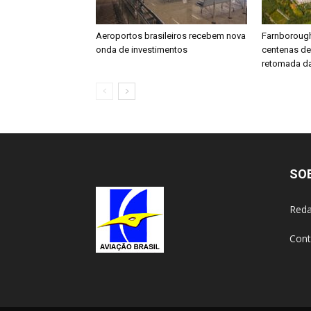
Aeroportos brasileiros recebem nova
Farnboroug
onda de investimentos
centenas d
retomada da
SO
Reda
Cont