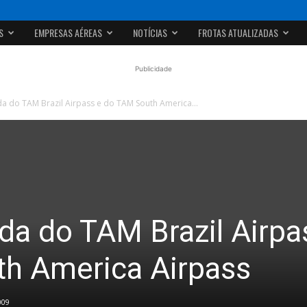
S
EMPRESAS AÉREAS
NOTÍCIAS
FROTAS ATUALIZADAS
Publicidade
 do TAM Brazil Airpass e do TAM South America...
a do TAM Brazil Airpa
h America Airpass
009