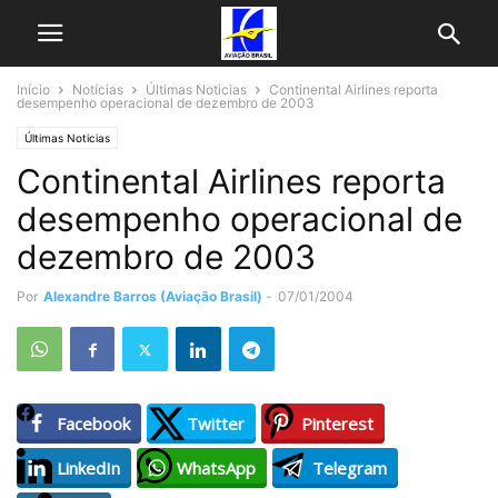
Início
Notícias
Últimas Noticias
Continental Airlines reporta
desempenho operacional de dezembro de 2003
Últimas Noticias
Continental Airlines reporta
desempenho operacional de
dezembro de 2003
Por
Alexandre Barros (Aviação Brasil)
-
07/01/2004
Facebook
Twitter
Pinterest
LinkedIn
WhatsApp
Telegram