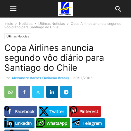
Início
Notícias
Últimas Noticias
Copa Airlines anuncia segundo
vôo diário para Santiago do Chile
Últimas Noticias
Copa Airlines anuncia
segundo vôo diário para
Santiago do Chile
Por
Alexandre Barros (Aviação Brasil)
-
30/11/2005
Facebook
Twitter
Pinterest
LinkedIn
WhatsApp
Telegram