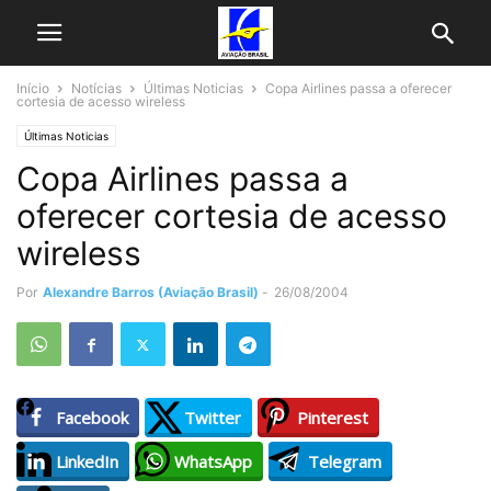
Início
Notícias
Últimas Noticias
Copa Airlines passa a oferecer
cortesia de acesso wireless
Últimas Noticias
Copa Airlines passa a
oferecer cortesia de acesso
wireless
Por
Alexandre Barros (Aviação Brasil)
-
26/08/2004
Facebook
Twitter
Pinterest
LinkedIn
WhatsApp
Telegram