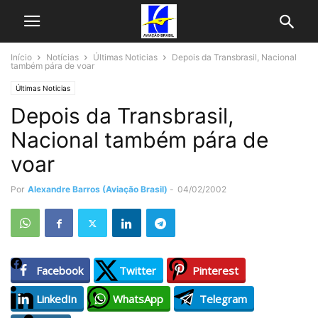
Início
Notícias
Últimas Noticias
Depois da Transbrasil, Nacional
também pára de voar
Últimas Noticias
Depois da Transbrasil,
Nacional também pára de
voar
Por
Alexandre Barros (Aviação Brasil)
-
04/02/2002
Facebook
Twitter
Pinterest
LinkedIn
WhatsApp
Telegram