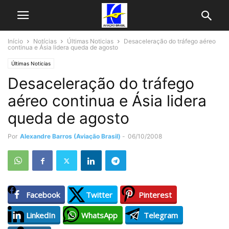
Início
Notícias
Últimas Noticias
Desaceleração do tráfego aéreo
continua e Ásia lidera queda de agosto
Últimas Noticias
Desaceleração do tráfego
aéreo continua e Ásia lidera
queda de agosto
Por
Alexandre Barros (Aviação Brasil)
-
06/10/2008
Facebook
Twitter
Pinterest
LinkedIn
WhatsApp
Telegram