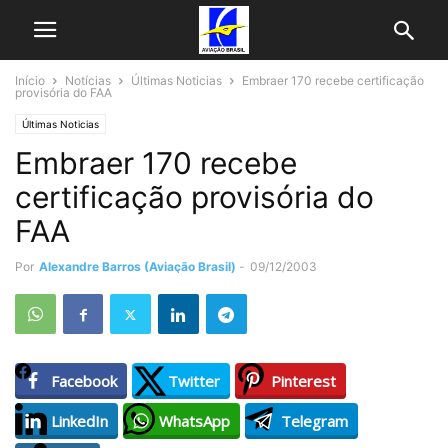
Início
Notícias
Últimas Noticias
Embraer 170 recebe certificação
provisória do FAA
Últimas Noticias
Embraer 170 recebe
certificação provisória do
FAA
Por
Alexandre Barros (Aviação Brasil)
-
09/12/2003
Facebook
Twitter
Pinterest
LinkedIn
WhatsApp
Telegram