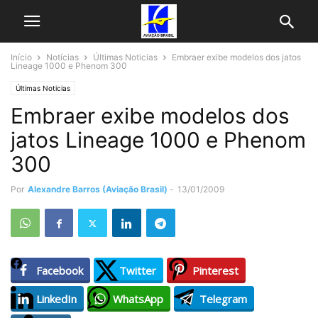
Início
Notícias
Últimas Noticias
Embraer exibe modelos dos jatos
Lineage 1000 e Phenom 300
Últimas Noticias
Embraer exibe modelos dos
jatos Lineage 1000 e Phenom
300
Por
Alexandre Barros (Aviação Brasil)
-
13/01/2009
Facebook
Twitter
Pinterest
LinkedIn
WhatsApp
Telegram