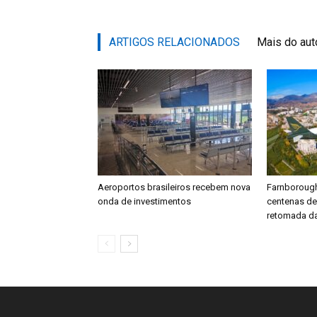
ARTIGOS RELACIONADOS
Mais do aut
Aeroportos brasileiros recebem nova
Farnboroug
onda de investimentos
centenas d
retomada da