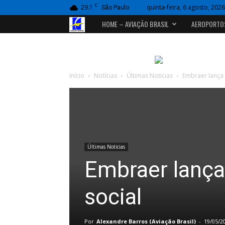
C
29.1
quinta-feira, 6 agosto, 2026
São Paulo
Portal
HOME – AVIAÇÃO BRASIL
AEROPORTO
Aviação
Brasil
Início
Notícias
Últimas Noticias
Embraer lança 
Últimas Noticias
Embraer lança
social
Por
Alexandre Barros (Aviação Brasil)
-
19/05/2