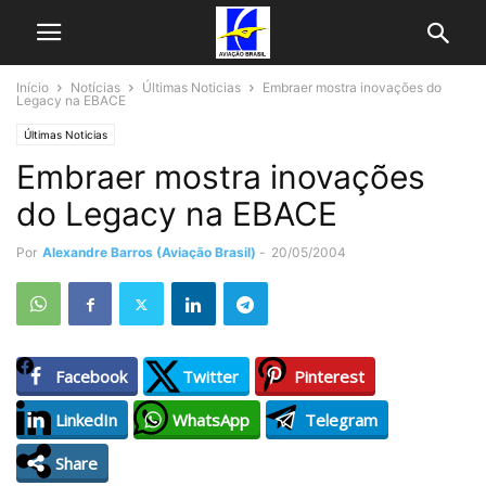
Início
Notícias
Últimas Noticias
Embraer mostra inovações do
Legacy na EBACE
Últimas Noticias
Embraer mostra inovações
do Legacy na EBACE
Por
Alexandre Barros (Aviação Brasil)
-
20/05/2004
Facebook
Twitter
Pinterest
LinkedIn
WhatsApp
Telegram
Share