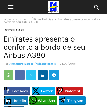
Início
Notícias
Últimas Noticias
Emirates apresenta o conforto a
bordo de seu Airbus A380
Últimas Noticias
Emirates apresenta o
conforto a bordo de seu
Airbus A380
Por
Alexandre Barros (Aviação Brasil)
-
31/07/2008
Facebook
Twitter
Pinterest
LinkedIn
WhatsApp
Telegram