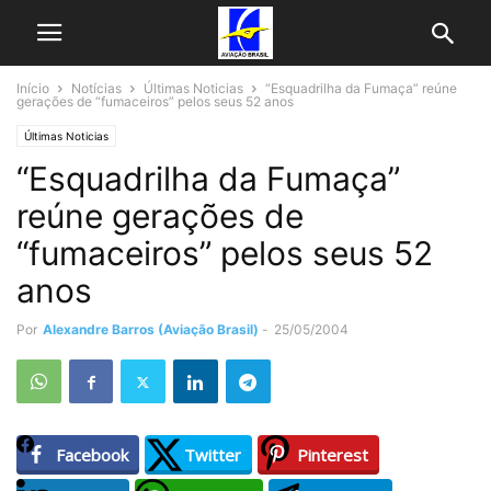
Início
Notícias
Últimas Noticias
“Esquadrilha da Fumaça” reúne
gerações de “fumaceiros” pelos seus 52 anos
Últimas Noticias
“Esquadrilha da Fumaça”
reúne gerações de
“fumaceiros” pelos seus 52
anos
Por
Alexandre Barros (Aviação Brasil)
-
25/05/2004
Facebook
Twitter
Pinterest