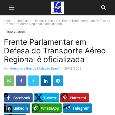
Início
Notícias
Últimas Noticias
Frente Parlamentar em Defesa do
Transporte Aéreo Regional é oficializada
Últimas Noticias
Frente Parlamentar em
Defesa do Transporte Aéreo
Regional é oficializada
Por
Alexandre Barros (Aviação Brasil)
-
29/08/2009
Facebook
Twitter
Pinterest
LinkedIn
WhatsApp
Telegram