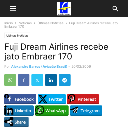
Início
Notícias
Últimas Noticias
Fuji Dream Airlines recebe jato
Embraer 170
Últimas Noticias
Fuji Dream Airlines recebe
jato Embraer 170
Por
Alexandre Barros (Aviação Brasil)
-
20/02/2009
Facebook
Twitter
Pinterest
LinkedIn
WhatsApp
Telegram
Share