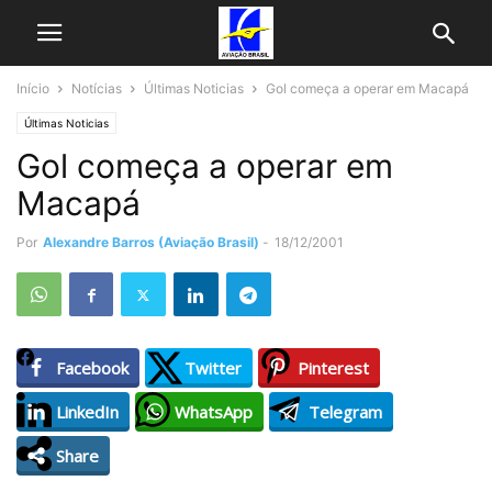
Início
Notícias
Últimas Noticias
Gol começa a operar em Macapá
Últimas Noticias
Gol começa a operar em
Macapá
Por
Alexandre Barros (Aviação Brasil)
-
18/12/2001
Facebook
Twitter
Pinterest
LinkedIn
WhatsApp
Telegram
Share