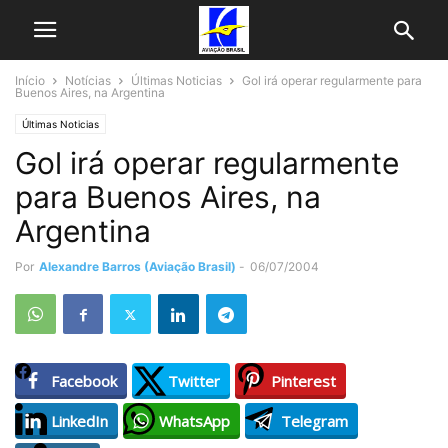
Início
Notícias
Últimas Noticias
Gol irá operar regularmente para
Buenos Aires, na Argentina
Últimas Noticias
Gol irá operar regularmente
para Buenos Aires, na
Argentina
Por
Alexandre Barros (Aviação Brasil)
-
06/07/2004
Facebook
Twitter
Pinterest
LinkedIn
WhatsApp
Telegram