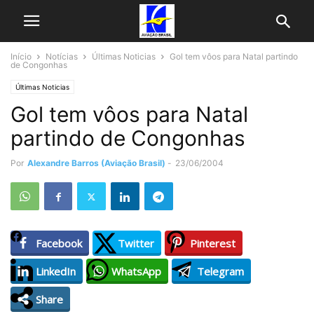
Início
Notícias
Últimas Noticias
Gol tem vôos para Natal partindo
de Congonhas
Últimas Noticias
Gol tem vôos para Natal
partindo de Congonhas
Por
Alexandre Barros (Aviação Brasil)
-
23/06/2004
Facebook
Twitter
Pinterest
LinkedIn
WhatsApp
Telegram
Share