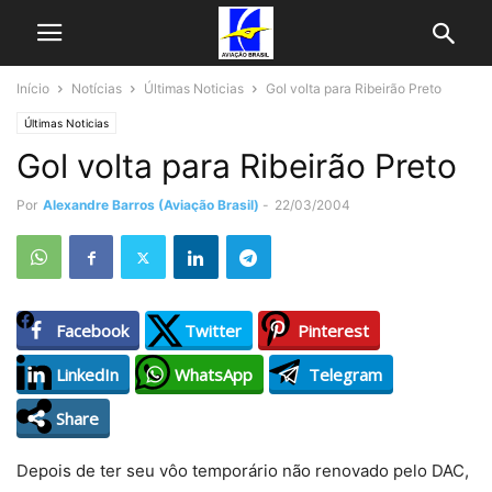
Início
Notícias
Últimas Noticias
Gol volta para Ribeirão Preto
Últimas Noticias
Gol volta para Ribeirão Preto
Por
Alexandre Barros (Aviação Brasil)
-
22/03/2004
Facebook
Twitter
Pinterest
LinkedIn
WhatsApp
Telegram
Share
Depois de ter seu vôo temporário não renovado pelo DAC,