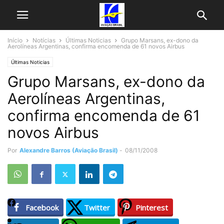
Início
Notícias
Últimas Noticias
Grupo Marsans, ex-dono da
Aerolíneas Argentinas, confirma encomenda de 61 novos Airbus
Últimas Noticias
Grupo Marsans, ex-dono da
Aerolíneas Argentinas,
confirma encomenda de 61
novos Airbus
Por
Alexandre Barros (Aviação Brasil)
-
08/11/2008
Facebook
Twitter
Pinterest