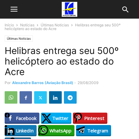
Início
Notícias
Últimas Noticias
Helibras entrega seu 500º
helicóptero ao estado do Acre
Últimas Noticias
Helibras entrega seu 500º
helicóptero ao estado do
Acre
Por
Alexandre Barros (Aviação Brasil)
-
29/08/2009
Facebook
Twitter
Pinterest
LinkedIn
WhatsApp
Telegram