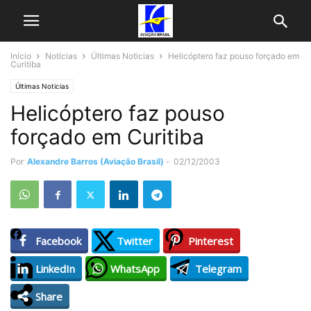
Início
Notícias
Últimas Noticias
Helicóptero faz pouso forçado em
Curitiba
Últimas Noticias
Helicóptero faz pouso
forçado em Curitiba
Por
Alexandre Barros (Aviação Brasil)
-
02/12/2003
Facebook
Twitter
Pinterest
LinkedIn
WhatsApp
Telegram
Share