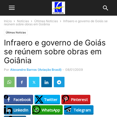
Início
Notícias
Últimas Noticias
Infraero e governo de Goiás se
reúnem sobre obras em Goiânia
Últimas Noticias
Infraero e governo de Goiás
se reúnem sobre obras em
Goiânia
Por
Alexandre Barros (Aviação Brasil)
-
08/01/2009
Facebook
Twitter
Pinterest
LinkedIn
WhatsApp
Telegram