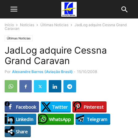
Início
Notícias
Últimas Noticias
JadLog adquire Cessna Grand
Caravan
Últimas Noticias
JadLog adquire Cessna
Grand Caravan
Por
Alexandre Barros (Aviação Brasil)
-
15/10/2008
Facebook
Twitter
Pinterest
LinkedIn
WhatsApp
Telegram
Share