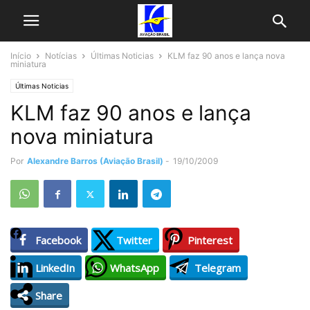
Início
Notícias
Últimas Noticias
KLM faz 90 anos e lança nova
miniatura
Últimas Noticias
KLM faz 90 anos e lança
nova miniatura
Por
Alexandre Barros (Aviação Brasil)
-
19/10/2009
Facebook
Twitter
Pinterest
LinkedIn
WhatsApp
Telegram
Share