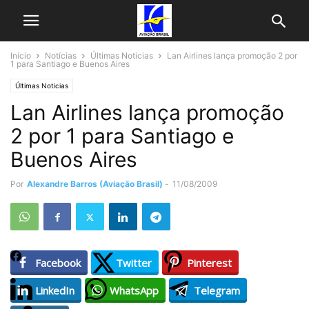
Início
Notícias
Últimas Noticias
Lan Airlines lança promoção 2 por
1 para Santiago e Buenos Aires
Últimas Noticias
Lan Airlines lança promoção
2 por 1 para Santiago e
Buenos Aires
Por
Alexandre Barros (Aviação Brasil)
-
11/08/2009
Facebook
Twitter
Pinterest
LinkedIn
WhatsApp
Telegram