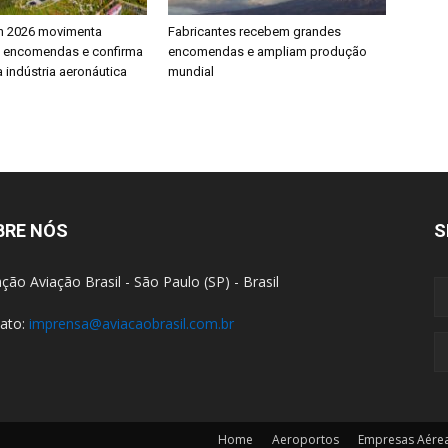
h 2026 movimenta
Fabricantes recebem grandes
e encomendas e confirma
encomendas e ampliam produção
 indústria aeronáutica
mundial
BRE NÓS
S
ção Aviação Brasil - São Paulo (SP) - Brasil
ato:
imprensa@aviacaobrasil.com.br
Home
Aeroportos
Empresas Aére