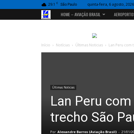
C
29.1
quinta-feira, 6 agosto, 2026
São Paulo
Portal
HOME – AVIAÇÃO BRASIL
AEROPORTO
Aviação
Brasil
Início
Notícias
Últimas Noticias
Lan Peru com t
Últimas Noticias
Lan Peru com 
trecho São Pa
Por
Alexandre Barros (Aviação Brasil)
-
21/01/2