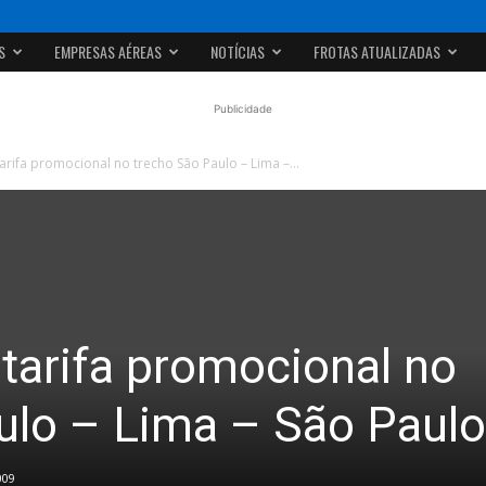
S
EMPRESAS AÉREAS
NOTÍCIAS
FROTAS ATUALIZADAS
Publicidade
arifa promocional no trecho São Paulo – Lima –...
tarifa promocional no
ulo – Lima – São Paulo
009