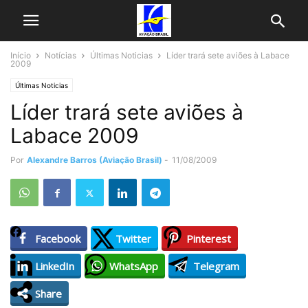
Início
Notícias
Últimas Noticias
Líder trará sete aviões à Labace
2009
Últimas Noticias
Líder trará sete aviões à
Labace 2009
Por
Alexandre Barros (Aviação Brasil)
-
11/08/2009
Facebook
Twitter
Pinterest
LinkedIn
WhatsApp
Telegram
Share